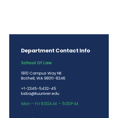
Department Contact Info
School Of Law
1810 Campus Way NE
Bothell, WA 98011-8246
+1-2345-5432-45
bsba@kuuniver.edu
Mon – Fri 9:00A.M. – 5:00P.M.