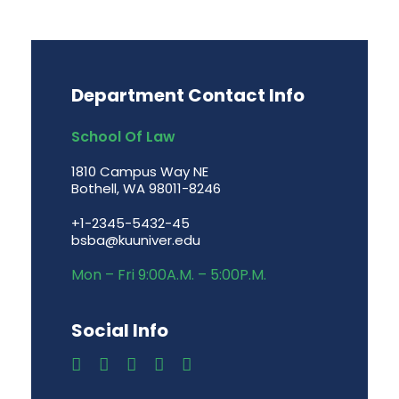
Department Contact Info
School Of Law
1810 Campus Way NE
Bothell, WA 98011-8246
+1-2345-5432-45
bsba@kuuniver.edu
Mon – Fri 9:00A.M. – 5:00P.M.
Social Info