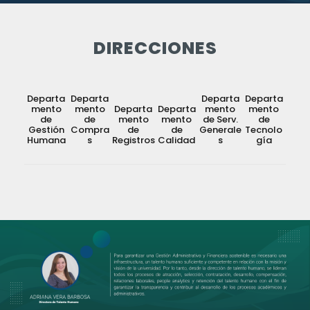
DIRECCIONES
Departa
Departa
Departa
Departa
mento
mento
Departa
Departa
mento
mento
de
de
mento
mento
de Serv.
de
Gestión
Compra
de
de
Generale
Tecnolo
Humana
s
Registros
Calidad
s
gía